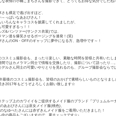
んな表情の小鞠こまちさんを撮影できて、とってもお得な気分でしたね♪
寒さも裸足で逃げ出すほど、
い～っぱいなあおぴさん！
もいろんなキャラコスを披露してくれましたが、
も可愛すぎるっ！！
ルズ&パンツァー(サンクス衣装)では、
ラマン達を爆笑させるポージングを連発！(笑)
ぴさんのON・OFFのギャップに夢中になる方、急増中です～！
のコスミュ撮影会も、まったり楽しい、素敵な時間を皆様と共有いたし
時間ではカメラマン同士で情報を交換したり、撮影について語ったり…
モデルさん同士の可愛いやりとりを見れるのも、グループ撮影会ならでは
16年最後のコスミュ撮影会も、皆様のおかげで素晴らしいものとなりま
続き2017年もどうぞよろしくお願い致します☆
ステップ上のカワイイをご提供するメイド服のブランド『プリュムルー
部のあおぴさんには巫女メイド服(桃色)、
部のなゆぺたさんには赤ずきんメイド服をご着用いただきました！
ル中の商品もございますので、要チェックです☆↓