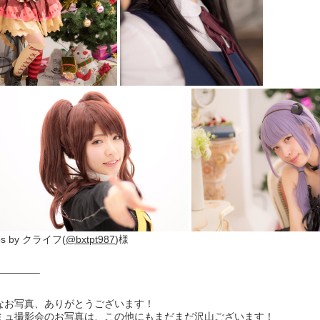
os by クライフ(
@bxtpt987
)様
————–
なお写真、ありがとうございます！
ミュ撮影会のお写真は、この他にもまだまだ沢山ございます！