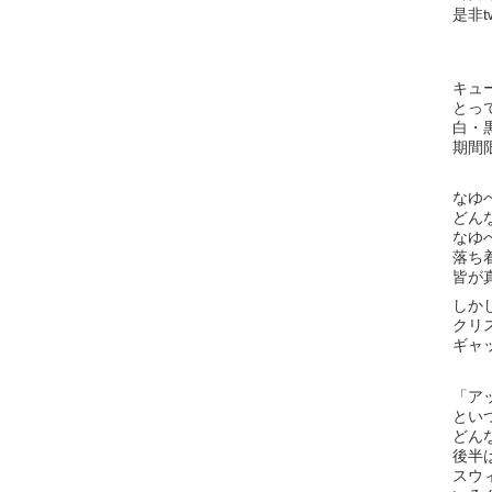
是非tw
キュ
とっ
白・
期間
なゆ
どん
なゆ
落ち
皆が
しかし
クリ
ギャ
「ア
とい
どん
後半
スウ