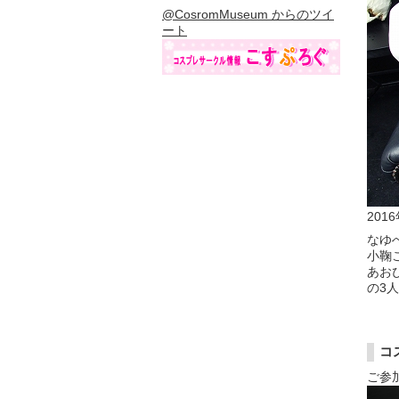
@CosromMuseum からのツイ
ート
201
なゆ
小鞠
あおぴ
の3
コ
ご参