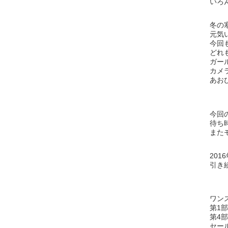
いろ
冬の
元気
今回
どれ
ガー
カメ
あお
今回
待ち
また
20
引き
ワン
第1
第4
セー