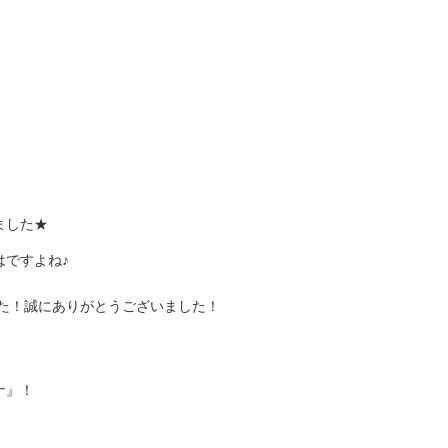
ました★
。
ですよね♪
した！誠にありがとうございました！
ナ』！