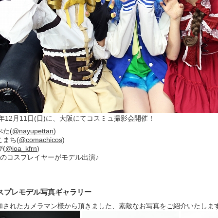
6年12月11日(日)に、大阪にてコスミュ撮影会開催！
ぺた(
@nayupettan
)
こまち(
@comachicos
)
(
@ioa_kfrn
)
人のコスプレイヤーがモデル出演♪
スプレモデル写真ギャラリー
加されたカメラマン様から頂きました、素敵なお写真をご紹介いたしま