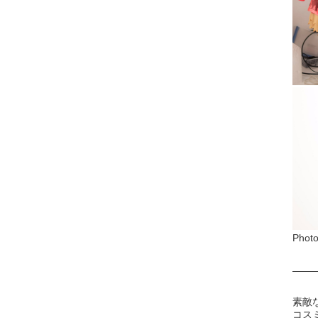
Phot
——
素敵
コス