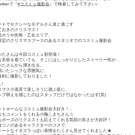
itterで『
#コスミュ撮影会
』で検索してみて下さい♪
ートでセクシーなモデルさん達と過ごす
ておきのクリスマス！
黒ホリや街角・乙女エリア、
限定のクリスマスブースのあるスタジオでのコスミュ撮影会
ぺたさんは今回コスミュ初登場！
な衣装を着ていても、そこにはしっかりとしたストーリー性が…
ぺたさんから湧き出る、
着いたシックな雰囲気に、
真剣に撮影しておりました！
!
スマス小道具で楽しそうに遊ぶ姿に、
ップ萌えを感じたのはスタッフだけではなかったはず(笑)
ットホームなコスミュ撮影会大好き！」
つもコメントをくれる小鞠こまちさん☆
なポーズのリクエストも応えてくれる気前の良さが大好評！
はツノのあるキャラクターのコスで、
ィートなイタズラっぽい表情をたくさん見せてくれました★