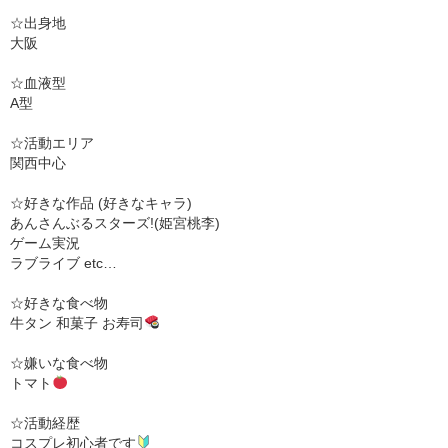
☆出身地
大阪
☆血液型
A型
☆活動エリア
関西中心
☆好きな作品 (好きなキャラ)
あんさんぶるスターズ!(姫宮桃李)
ゲーム実況
ラブライブ etc…
☆好きな食べ物
牛タン 和菓子 お寿司
☆嫌いな食べ物
トマト
☆活動経歴
コスプレ初心者です